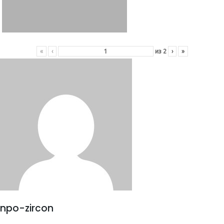
«
‹
из
2
›
»
npo-zircon